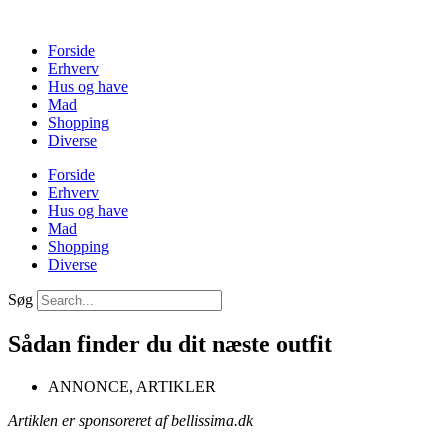
Videre
til
Forside
indhold
Erhverv
Hus og have
Mad
Shopping
Diverse
Forside
Erhverv
Hus og have
Mad
Shopping
Diverse
Søg
Sådan finder du dit næste outfit
ANNONCE
,
ARTIKLER
Artiklen er sponsoreret af bellissima.dk