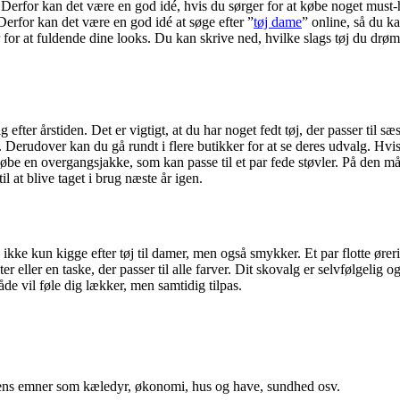
t. Derfor kan det være en god idé, hvis du sørger for at købe noget must
erfor kan det være en god idé at søge efter ”
tøj dame
” online, så du k
er for at fuldende dine looks. Du kan skrive ned, hvilke slags tøj du d
ig efter årstiden. Det er vigtigt, at du har noget fedt tøj, der passer ti
 nu. Derudover kan du gå rundt i flere butikker for at se deres udvalg. Hv
 købe en overgangsjakke, som kan passe til et par fede støvler. På den m
l at blive taget i brug næste år igen.
u ikke kun kigge efter tøj til damer, men også smykker. Et par flotte øre
ller en taske, der passer til alle farver. Dit skovalg er selvfølgelig og
åde vil føle dig lækker, men samtidig tilpas.
rdens emner som kæledyr, økonomi, hus og have, sundhed osv.