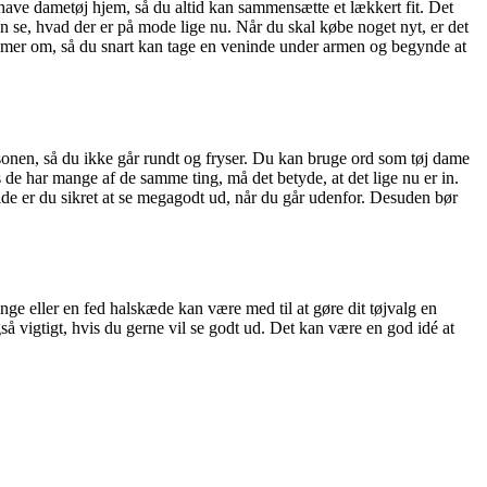
-have dametøj hjem, så du altid kan sammensætte et lækkert fit. Det
an se, hvad der er på mode lige nu. Når du skal købe noget nyt, er det
rømmer om, så du snart kan tage en veninde under armen og begynde at
l sæsonen, så du ikke går rundt og fryser. Du kan bruge ord som tøj dame
is de har mange af de samme ting, må det betyde, at det lige nu er in.
åde er du sikret at se megagodt ud, når du går udenfor. Desuden bør
ringe eller en fed halskæde kan være med til at gøre dit tøjvalg en
så vigtigt, hvis du gerne vil se godt ud. Det kan være en god idé at