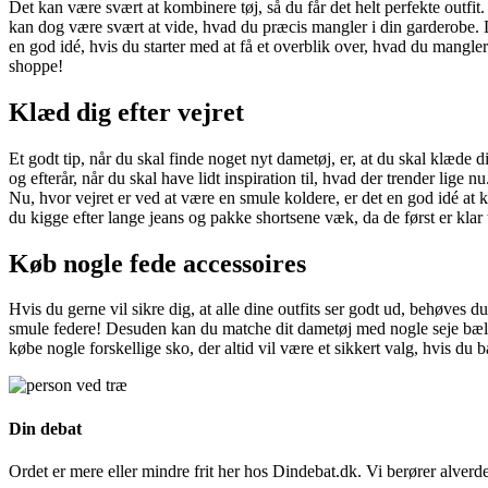
Det kan være svært at kombinere tøj, så du får det helt perfekte outfi
kan dog være svært at vide, hvad du præcis mangler i din garderobe. D
en god idé, hvis du starter med at få et overblik over, hvad du mangl
shoppe!
Klæd dig efter vejret
Et godt tip, når du skal finde noget nyt dametøj, er, at du skal klæde d
og efterår, når du skal have lidt inspiration til, hvad der trender lige
Nu, hvor vejret er ved at være en smule koldere, er det en god idé at
du kigge efter lange jeans og pakke shortsene væk, da de først er klar ti
Køb nogle fede accessoires
Hvis du gerne vil sikre dig, at alle dine outfits ser godt ud, behøves d
smule federe! Desuden kan du matche dit dametøj med nogle seje bælter e
købe nogle forskellige sko, der altid vil være et sikkert valg, hvis du b
Din debat
Ordet er mere eller mindre frit her hos Dindebat.dk. Vi berører alve