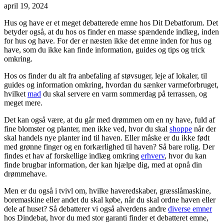
april 19, 2024
Hus og have er et meget debatterede emne hos Dit Debatforum. Det
betyder også, at du hos os finder en masse spændende indlæg, inden
for hus og have. For der er næsten ikke det emne inden for hus og
have, som du ikke kan finde information, guides og tips og trick
omkring.
Hos os finder du alt fra anbefaling af støvsuger, leje af lokaler, til
guides og information omkring, hvordan du sænker varmeforbruget,
hvilket
mad
du skal servere en varm sommerdag på terrassen, og
meget mere.
Det kan også være, at du går med drømmen om en ny have, fuld af
fine blomster og planter, men ikke ved, hvor du skal
shoppe
når der
skal handels nye planter ind til haven. Eller måske er du ikke født
med grønne finger og en forkærlighed til haven? Så bare rolig. Der
findes et hav af forskellige indlæg omkring
erhverv
, hvor du kan
finde brugbar information, der kan hjælpe dig, med at opnå din
drømmehave.
Men er du også i tvivl om, hvilke haveredskaber, græsslåmaskine,
boremaskine eller andet du skal købe, når du skal ordne haven eller
dele af huset? Så debatterer vi også alverdens andre
diverse emner
hos Dindebat, hvor du med stor garanti finder et debatteret emne,