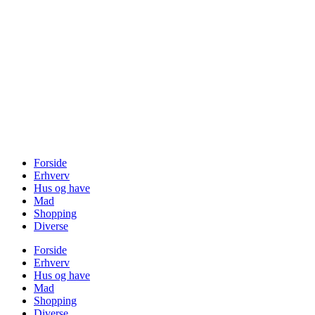
Videre
til
indhold
Forside
Erhverv
Hus og have
Mad
Shopping
Diverse
Forside
Erhverv
Hus og have
Mad
Shopping
Diverse