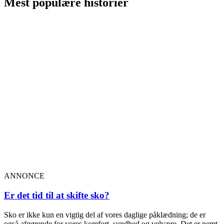
Mest populære historier
ANNONCE
Er det tid til at skifte sko?
Sko er ikke kun en vigtig del af vores daglige påklædning; de er
også afgørende for vores komfort, sundhed og velvære. Det er nemt