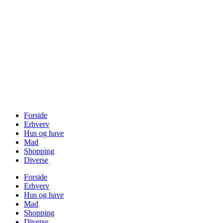
Videre
til
indhold
Forside
Erhverv
Hus og have
Mad
Shopping
Diverse
Forside
Erhverv
Hus og have
Mad
Shopping
Diverse