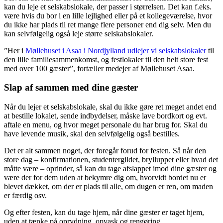
kan du leje et selskabslokale, der passer i størrelsen. Det kan f.eks.
være hvis du bor i en lille lejlighed eller på et kollegeværelse, hvor
du ikke har plads til ret mange flere personer end dig selv. Men du
kan selvfølgelig også leje større selskabslokaler.
”Her i
Møllehuset i Asaa i Nordjylland udlejer vi selskabslokaler
til
den lille familiesammenkomst, og festlokaler til den helt store fest
med over 100 gæster”, fortæller medejer af Møllehuset Asaa.
Slap af sammen med dine gæster
Når du lejer et selskabslokale, skal du ikke gøre ret meget andet end
at bestille lokalet, sende indbydelser, måske lave bordkort og evt.
aftale en menu, og hvor meget personale du har brug for. Skal du
have levende musik, skal den selvfølgelig også bestilles.
Det er alt sammen noget, der foregår forud for festen. Så når den
store dag – konfirmationen, studentergildet, brylluppet eller hvad det
måtte være – oprinder, så kan du tage afslappet imod dine gæster og
være der for dem uden at bekymre dig om, hvorvidt bordet nu er
blevet dækket, om der er plads til alle, om dugen er ren, om maden
er færdig osv.
Og efter festen, kan du tage hjem, når dine gæster er taget hjem,
uden at tænke på oprydning, opvask og rengøring.