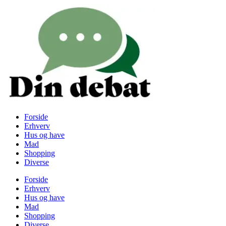
Videre
til
indhold
Forside
Erhverv
Hus og have
Mad
Shopping
Diverse
Forside
Erhverv
Hus og have
Mad
Shopping
Diverse